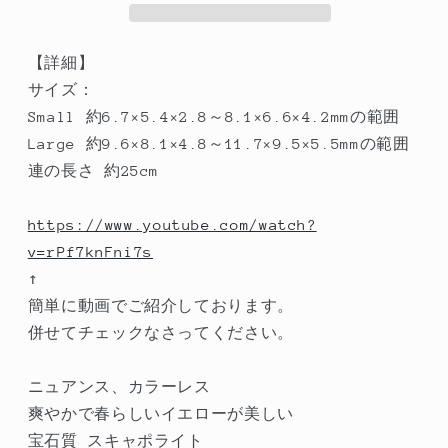
キ
キ
ャ
ャ
ポ
ポ
【詳細】
ラ
ラ
サイズ：
イ
イ
Small 約6.7×5.4×2.8～8.1×6.6×4.2mmの範囲
ト
ト
Large 約9.6×8.1×4.8～11.7×9.5×5.5mmの範囲
ス
ス
連の長さ 約25cm
ム
ム
ー
ー
https://www.youtube.com/watch?
ス
ス
v=rPf7knFni7s
オ
オ
↑
ー
ー
簡単に動画でご紹介しております。
バ
バ
併せてチェックなさってください。
ル
ル
ラ
ラ
ニュアンス、カラーレス
イ
イ
爽やかで春らしいイエローが美しい
ト
ト
宝石質 スキャポライト