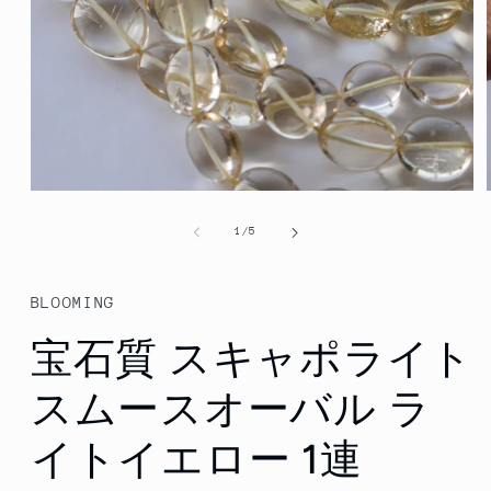
Open
media
1
of
1
/
5
in
modal
BLOOMING
宝石質 スキャポライト
スムースオーバル ラ
イトイエロー 1連