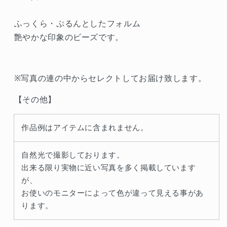
イ
イ
エ
エ
ふっくら・ぷるんとしたフォルム
ロ
ロ
艶やかな印象のビーズです。
ー
ー
1
1
連
連
※写真の連の中からセレクトしてお届け致します。
【その他】
作品例はアイテムに含まれません。
自然光で撮影しております。
出来る限り実物に近い写真を多く掲載しています
が、
お使いのモニターによって色が違って見える事があ
ります。