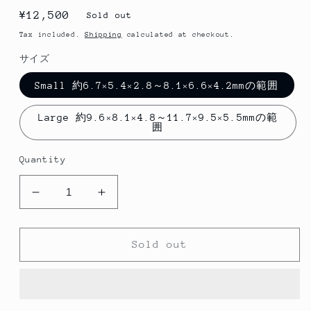
Regular
¥12,500
Sold out
price
Tax included.
Shipping
calculated at checkout.
サイズ
Small 約6.7×5.4×2.8～8.1×6.6×4.2mmの範囲
Large 約9.6×8.1×4.8～11.7×9.5×5.5mmの範
囲
Quantity
Decrease
Increase
quantity
quantity
for
for
宝
宝
Sold out
石
石
質
質
ス
ス