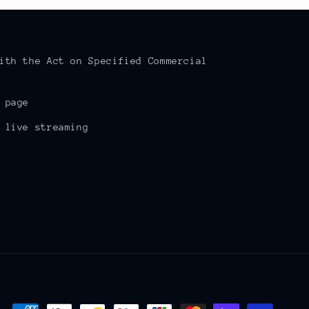
ith the Act on Specified Commercial
 page
 live streaming