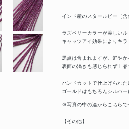
ロ
ロ
ン
ン
インド産のスタールビー（含
デ
デ
ル
ル
ラズベリーカラーが美しいル
1
1
キャッツアイ効果によりキラ
連
連
黒点は含まれますが、鮮やか
表面の渇きも感じられず上品
ハンドカットで仕上げられた
ゴールドはもちろんシルバー
※写真の中の連からこちらで
【その他】