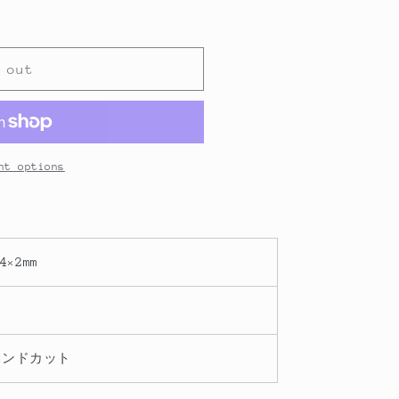
 out
nt options
4×2mm
ハンドカット