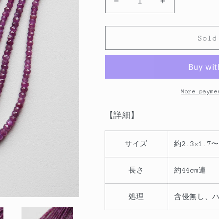
Decrease
Increase
quantity
quantity
for
for
イ
イ
Sold
ン
ン
ド
ド
産
産
ス
ス
More payme
タ
タ
ー
ー
【詳細】
ル
ル
ビ
ビ
サイズ
約2.3×1.7〜
ー
ー
フ
フ
長さ
約44cm連
ァ
ァ
セ
セ
処理
含侵無し、
ッ
ッ
ト
ト