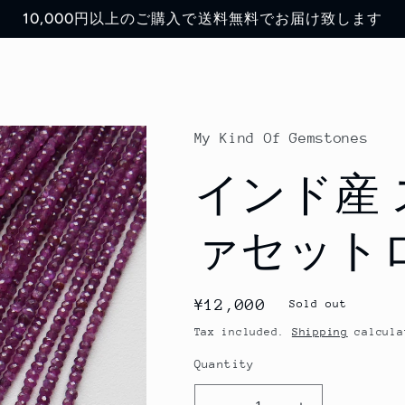
10,000円以上のご購入で送料無料でお届け致します
My Kind Of Gemstones
インド産 
ァセット
Regular
¥12,000
Sold out
price
Tax included.
Shipping
calcula
Quantity