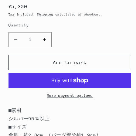
Regular
¥5,300
price
Tax included.
Shipping
calculated at checkout.
Quantity
Decrease
Increase
quantity
quantity
for
for
KSE39
KSE39
Add to cart
カ
カ
レ
レ
ン
ン
シ
シ
More payment options
ル
ル
バ
バ
■素材
ー
ー
シルバー95％以上
ピ
ピ
■サイズ
ア
ア
全長：約2.8cm （パーツ部分約1.9cm）