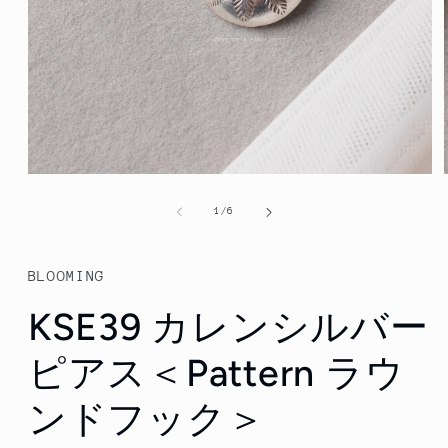
Open
media
1
of
1
/
6
in
modal
BLOOMING
KSE39 カレンシルバー
ピアス＜Pattern ラウ
ンドフック＞