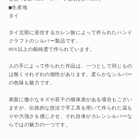
ス
ス
■生産地
＜
＜
タイ
Pattern
Pattern
ラ
ラ
タイ北部に居住するカレン族によって作られたハンド
ウ
ウ
クラフトのシルバー製品です。
ン
ン
95%以上の銀純度で作られています。
ド
ド
フ
フ
人の手によって作られた作品は、一つとして同じもの
ッ
ッ
は無くそれぞれの個性があります。柔らかなシルバー
ク
ク
の色味も魅力です。
＞
＞
表面に微小なキズや若干の個体差がある場合もござい
ますが、伝統的な技法で手工具を用いて作られた温も
りや力強さを感じさせ、それ自体がカレンシルバーな
らではの魅力の一つです。